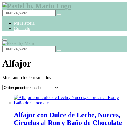
Search
Search
for:
Instagram
Mi Historia
Contacto
Primary
Menu
Search
Search
for:
Alfajor
Mostrando los 9 resultados
Alfajor con Dulce de Leche, Nueces,
Ciruelas al Ron y Baño de Chocolate